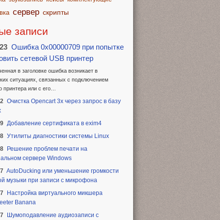
сервер
скрипты
вка
ые записи
.23
Ошибка 0x00000709 при попытке
овить сетевой USB принтер
енная в заголовке ошибка возникает в
ких ситуациях, связанных с подключением
о принтера или с его…
22
Очистка Opencart 3x через запрос в базу
х
19
Добавление сертификата в exim4
18
Утилиты диагностики системы Linux
18
Решение проблем печати на
альном сервере Windows
17
AutoDucking или уменьшение громкости
й музыки при записи с микрофона
17
Настройка виртуального микшера
eeter Banana
17
Шумоподавление аудиозаписи с