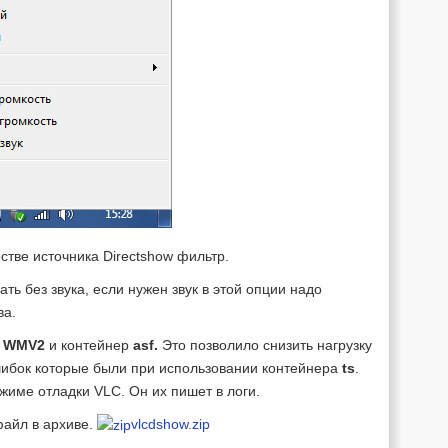
естве источника Directshow фильтр.
ть без звука, если нужен звук в этой опции надо
ва.
л
WMV2
и контейнер
asf.
Это позволило снизить нагрузку
шибок которые были при использовании контейнера
ts
.
име отладки VLC. Он их пишет в логи.
файл в архиве.
vlcdshow.zip