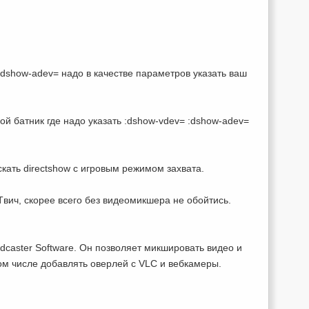
:dshow-adev= надо в качестве параметров указать ваш
ой батник где надо указать :dshow-vdev= :dshow-adev=
кать directshow с игровым режимом захвата.
вич, скорее всего без видеомикшера не обойтись.
dcaster Software. Он позволяет микшировать видео и
том числе добавлять оверлей с VLC и вебкамеры.