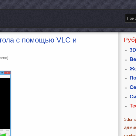
стола с помощью VLC и
Руб
3D
осов)
Ве
Же
По
Се
Си
Те
3dsm
адми
графи