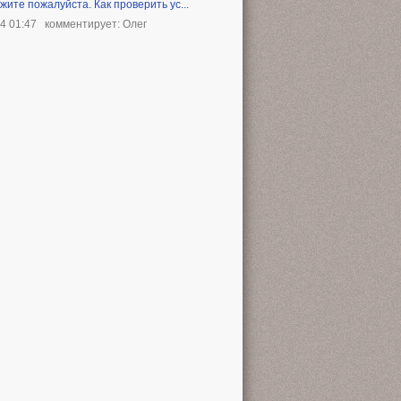
жите пожалуйста. Как проверить ус...
24 01:47
комментирует: Олег
e-recorder :dshow-adev=none :dshow-size=1360x768 :live-c