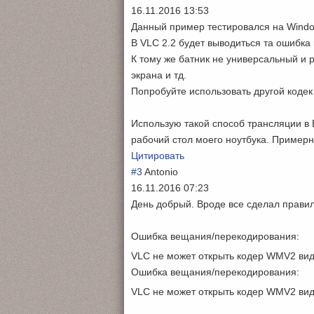
16.11.2016 13:53
Данный пример тестировался на Window
В VLC 2.2 будет выводиться та ошибка
К тому же батник не универсальный и 
экрана и тд.
Попробуйте использовать другой кодек
Использую такой способ трансляции в 
рабочий стол моего ноутбука. Примерна
Цитировать
#3
Antonio
16.11.2016 07:23
День добрый. Вроде все сделал правил
Ошибка вещания/перекодирования
:
VLC не может открыть кодер WMV2 вид
Ошибка вещания/перекодирования
:
VLC не может открыть кодер WMV2 вид