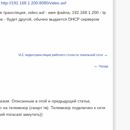
у
http://192.168.1.200:8080/video.asf
я трансляция, video.asf - имя файла, 192.168.1.200 - Ip
ие - будет другой, обычно выдается DHCP сервером
→
VLC видеотрансляция рабочего стола по локальной сети
←
Назад
азом. Описанным в этой и предыдущей статье,
 на телевизор (смарт тв). Телевизор подключен к сети
ий miracast замутить))