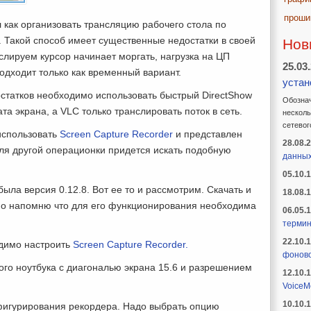
проши
 как организовать трансляцию рабочего стола по
 Такой способ имеет существенные недостатки в своей
Нов
слируем курсор начинает моргать, нагрузка на ЦП
25.03
подходит только как временный вариант.
устан
достатков необходимо использовать быстрый DirectShow
Обознач
та экрана, а VLC только транслировать поток в сеть.
несколь
сетевог
использовать
Screen Capture Recorder
и представлен
28.08.
ля другой операционки придется искать подобную
данны
05.10.
ыла версия 0.12.8. Вот ее то и рассмотрим. Скачать и
18.08.
 но напомню что для его функционирования необходима
06.05.
термин
22.10.
одимо настроить
Screen Capture Recorder.
фоново
ого ноутбука с диагональю экрана 15.6 и разрешением
12.10.
VoiceM
10.10.
фигурирования рекордера. Надо выбрать опцию