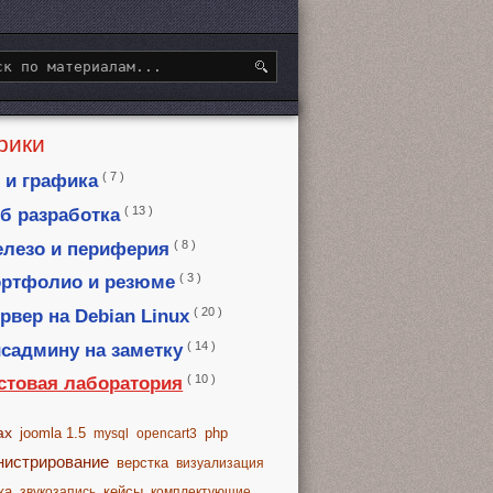
рики
( 7 )
 и графика
( 13 )
б разработка
( 8 )
лезо и периферия
( 3 )
ртфолио и резюме
( 20 )
рвер на Debian Linux
( 14 )
садмину на заметку
( 10 )
стовая лаборатория
ax
joomla 1.5
php
mysql
opencart3
нистрирование
верстка
визуализация
ка
кейсы
звукозапись
комплектующие