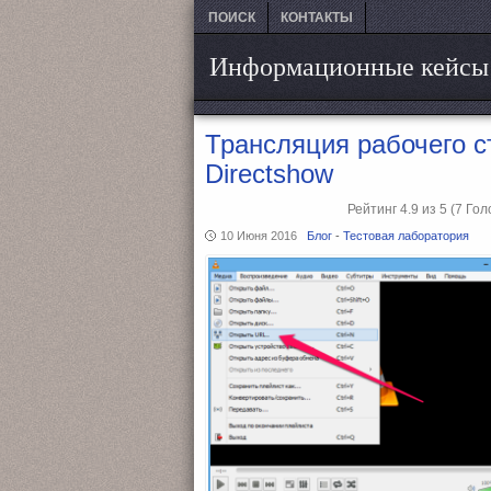
ПОИСК
КОНТАКТЫ
Информационные кейсы
Трансляция рабочего 
Directshow
Рейтинг
4.9
из
5
(7
Гол
10 Июня 2016
Блог
-
Тестовая лаборатория