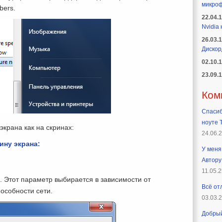
микроф
bers.
22.04.
Nvidia
26.03.
Дискор
02.10.
23.09.
Ком
Спасиб
ноуте T
экрана как на скринах:
24.06.
ину экрана:
У меня 
Автору
11.05.2
. Этот параметр выбирается в зависимости от
Всё от
особности сети.
03.03.
Добрый