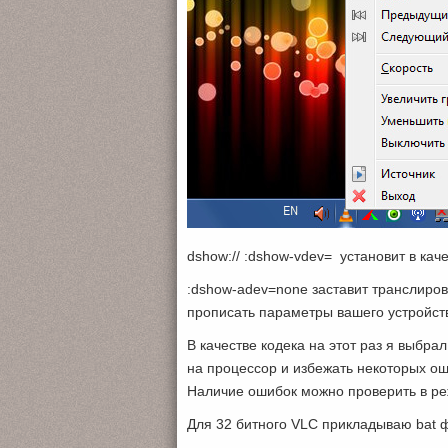
dshow:// :dshow-vdev= установит в кач
:dshow-adev=none заставит транслирова
прописать параметры вашего устройст
В качестве кодека на этот раз я выбра
на процессор и избежать некоторых о
Наличие ошибок можно проверить в реж
Для 32 битного VLC прикладываю bat 