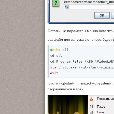
Остальные параметры можно оставить
bat файл для запуска vlc теперь будет
@
echo
 off

cd c
:
\

cd Program Files 
(
x86
)
\VideoLAN\
start vlc
.
exe 
--
qt
-
start
-
minimi
exit
Ключи --qt-start-minimized --qt-system
сворачиваться в трей.