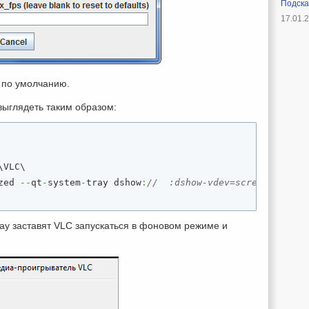
Подска
17.01.
 по умолчанию.
 выглядеть таким образом:
VLC\

zed 
--
qt
-
system
-
tray dshow
:
//  :dshow-vdev=screen-captur
-tray заставят VLC запускаться в фоновом режиме и