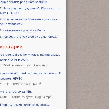
она в режиме реального времени
17
Возвращаем поддержку CUDA на картах
 ниже GTX-6XX
17
Исправление отображения символов в
де на Windows 7
16
Отключение systemd на Debian
16
Как убрать X-Powered-by в заголовках?
ментарии
о огромное! Всё получилось на стареньком
oshiba Satellite A500
25 15:20
комментирует: Александр
скорость где то в 4 раза выросла я в шоке!!!
 респект! HP610
5 19:44
комментирует: Юрий
лично! Спасибо за гайд!
24 08:01
комментирует: Luidgi Vampa
 день! Спасибо вам за ваши статьи!