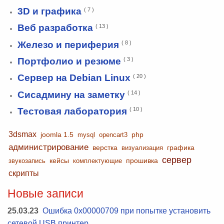
3D и графика
( 7 )
Веб разработка
( 13 )
Железо и периферия
( 8 )
Портфолио и резюме
( 3 )
Сервер на Debian Linux
( 20 )
Сисадмину на заметку
( 14 )
Тестовая лаборатория
( 10 )
3dsmax
joomla 1.5
php
mysql
opencart3
администрирование
верстка
графика
визуализация
сервер
кейсы
прошивка
звукозапись
комплектующие
скрипты
Новые записи
25.03.23
Ошибка 0x00000709 при попытке установить
сетевой USB принтер