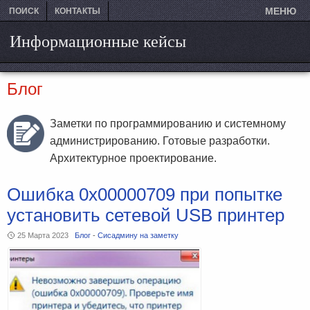
МЕНЮ
ПОИСК
КОНТАКТЫ
Информационные кейсы
Блог
Заметки по программированию и системному
администрированию. Готовые разработки.
Архитектурное проектирование.
Ошибка 0x00000709 при попытке
установить сетевой USB принтер
25 Марта 2023
Блог
-
Сисадмину на заметку