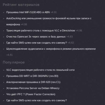
Рейтинг материалов
Прошивка Intel WiFi 5100 ABG в ABN
+4.91
AutoDucking или уменьшение громкости фоновой музыки при записи с
микрофона
+4.88
Трансляция рабочего стола с помощью VLC и Directshow
+4.86
Очистка Opencart 3x через запрос в базу данных
+4.83
Где найти SMS-шлюз или как создать его самому?
+4.82
Шумоподавление аудиозаписи с микрофона в режиме реального времени
+4.81
Популярное
VLC видеотрансляция рабочего стола по локальной сети
Прошивка DD-WRT в DIR-300/NRU (rev.B3)
Альтернативная прошивка в DIR-620 (rev.C1)
Установка Percona Server на Debian Wheezy
Что даёт PFC ? (Power Factor Correction)
Где найти SMS-шлюз или как создать его самому?