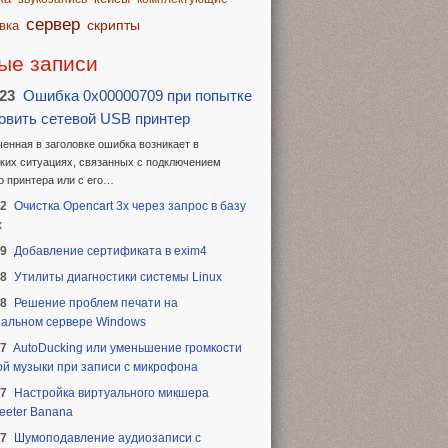
сервер
скрипты
вка
ые записи
.23
Ошибка 0x00000709 при попытке
овить сетевой USB принтер
енная в заголовке ошибка возникает в
ких ситуациях, связанных с подключением
о принтера или с его…
22
Очистка Opencart 3x через запрос в базу
х
19
Добавление сертификата в exim4
18
Утилиты диагностики системы Linux
18
Решение проблем печати на
альном сервере Windows
17
AutoDucking или уменьшение громкости
й музыки при записи с микрофона
17
Настройка виртуального микшера
eeter Banana
17
Шумоподавление аудиозаписи с