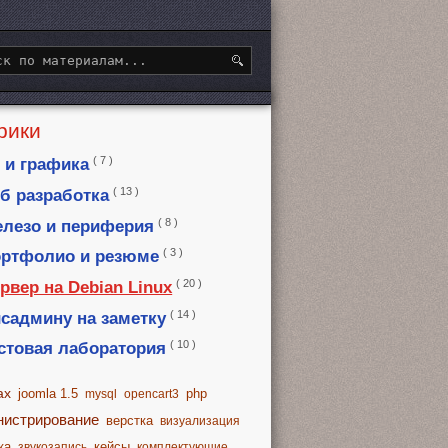
рики
( 7 )
 и графика
( 13 )
б разработка
( 8 )
лезо и периферия
( 3 )
ртфолио и резюме
( 20 )
рвер на Debian Linux
( 14 )
садмину на заметку
( 10 )
стовая лаборатория
ax
joomla 1.5
php
mysql
opencart3
нистрирование
верстка
визуализация
ка
кейсы
звукозапись
комплектующие