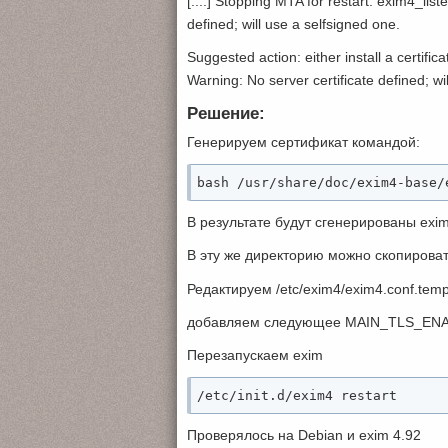
[....] Stopping MTA for restart: exim4_li
defined; will use a selfsigned one.
Suggested action: either install a certifi
Warning: No server certificate defined; wi
Решение:
Генерируем сертификат командой:
bash /usr/share/doc/exim4-base/
В результате будут сгенерированы exim.c
В эту же директорию можно скопирова
Редактируем /etc/exim4/exim4.conf.temp
добавляем следующее MAIN_TLS_ENAB
Перезапускаем exim
/etc/init.d/exim4 restart
Проверялось на Debian и exim 4.92