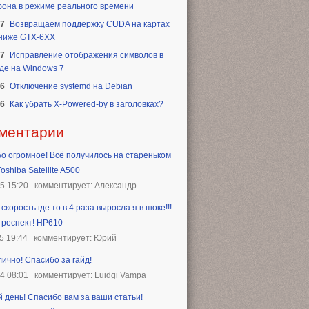
она в режиме реального времени
17
Возвращаем поддержку CUDA на картах
 ниже GTX-6XX
17
Исправление отображения символов в
де на Windows 7
16
Отключение systemd на Debian
16
Как убрать X-Powered-by в заголовках?
ментарии
о огромное! Всё получилось на стареньком
oshiba Satellite A500
25 15:20
комментирует: Александр
скорость где то в 4 раза выросла я в шоке!!!
 респект! HP610
5 19:44
комментирует: Юрий
лично! Спасибо за гайд!
24 08:01
комментирует: Luidgi Vampa
 день! Спасибо вам за ваши статьи!