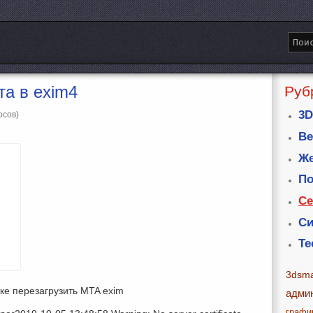
а в exim4
Руб
3D
осов)
Ве
Же
По
Се
Си
Те
3dsm
ке перезагрузить MTA exim
адми
графи