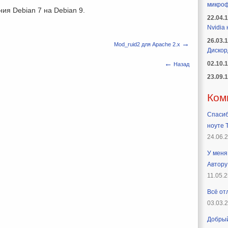
микроф
ия Debian 7 на Debian 9.
22.04.
Nvidia
26.03.
→
Mod_ruid2 для Apache 2.x
Дискор
←
02.10.
Назад
23.09.
Ком
Спасиб
ноуте T
24.06.
У меня 
Автору
11.05.2
Всё от
03.03.
Добрый