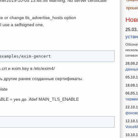
stener2019-10-05 13:48:58 Warning: No server certificate
проши
cate or change tls_advertise_hosts option
Нов
ll use a selfsigned one.
25.03
устан
Обознач
несколь
сетевог
examples/exim-gencert
28.08.
rt и exim.key в /etc/exim4/
данны
05.10.
ть другие ранее созданные сертификаты.
18.08.
late
06.05.
LE = yes до .ifdef MAIN_TLS_ENABLE
термин
22.10.
фоново
12.10.
VoiceM
10.10.