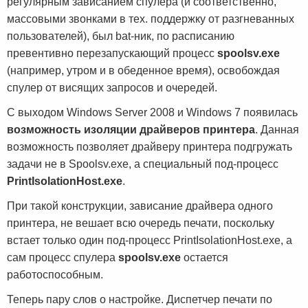
регулярным зависанием спулера (и соответственно,
массовыми звонками в тех. поддержку от разгневанных
пользователей), был bat-ник, по расписанию
превентивно перезапускающий процесс
spoolsv.exe
(например, утром и в обеденное время), освобождая
спулер от висящих запросов и очередей.
С выходом Windows Server 2008 и Windows 7 появилась
возможность изоляции драйверов принтера
. Данная
возможность позволяет драйверу принтера подгружать
задачи не в Spoolsv.exe, а специальный под-процесс
PrintIsolationHost.exe
.
При такой конструкции, зависание драйвера одного
принтера, не вешает всю очередь печати, поскольку
встает только один под-процесс PrintIsolationHost.exe, а
сам процесс спулера
spoolsv.exe
остается
работоспособным.
Теперь пару слов о настройке. Диспетчер печати по