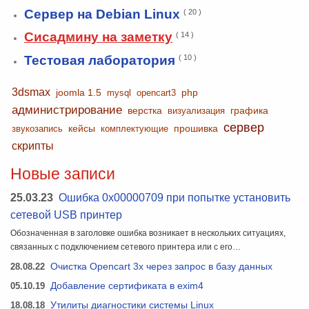
Сервер на Debian Linux
( 20 )
Сисадмину на заметку
( 14 )
Тестовая лаборатория
( 10 )
3dsmax
joomla 1.5
php
mysql
opencart3
администрирование
верстка
графика
визуализация
сервер
кейсы
прошивка
звукозапись
комплектующие
скрипты
Новые записи
25.03.23
Ошибка 0x00000709 при попытке установить
сетевой USB принтер
Обозначенная в заголовке ошибка возникает в нескольких ситуациях,
связанных с подключением сетевого принтера или с его…
28.08.22
Очистка Opencart 3x через запрос в базу данных
05.10.19
Добавление сертификата в exim4
18.08.18
Утилиты диагностики системы Linux