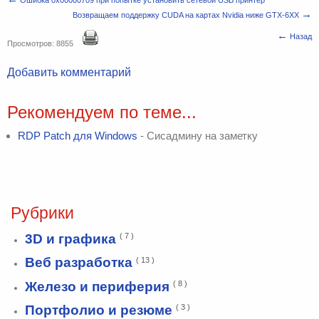
Ошибка 0x00000709 при попытке установить сетевой USB принтер
→
Возвращаем поддержку CUDA на картах Nvidia ниже GTX-6XX
←
Назад
Просмотров: 8855
Добавить комментарий
Рекомендуем по теме...
RDP Patch для Windows
- Сисадмину на заметку
Рубрики
3D и графика
( 7 )
Веб разработка
( 13 )
Железо и периферия
( 8 )
Портфолио и резюме
( 3 )