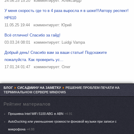
24.06.25 15:20
комментирует: Александр
У меня скорость где то в 4 раза выросла я в шоке!!!Автору респект!
HP610
11.05.25 19:44
комментирует: Юрий
Всё отлично! Спасибо за гайд!
03.03.24 08:01
комментирует: Luidgi Vampa
Добрый день! Спасибо вам за ваши статьи! Подскажите
пожалуйста. Как проверить ус...
17.01.24 01:47
комментирует: Олег
БЛОГ
СИСАДМИНУ НА ЗАМЕТКУ
РЕШЕНИЕ ПРОБЛЕМ ПЕЧАТИ НА
ТЕРМИНАЛЬНОМ СЕРВЕРЕ WINDOWS
Рейтинг материалов
Прошивка Intel WiFi 5100 ABG в ABN
+4.91
AutoDucking или уменьшение громкости фоновой музыки при записи с
микрофона
+4.88