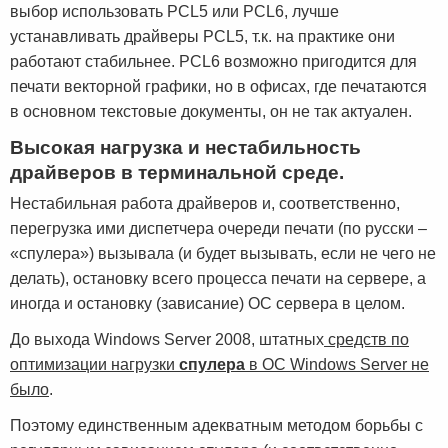
выбор использовать PCL5 или PCL6, лучше
устанавливать драйверы PCL5, т.к. на практике они
работают стабильнее. PCL6 возможно пригодится для
печати векторной графики, но в офисах, где печатаются
в основном текстовые документы, он не так актуален.
Высокая нагрузка и нестабильность
драйверов в терминальной среде.
Нестабильная работа драйверов и, соответственно,
перегрузка ими диспетчера очереди печати (по русски –
«спулера») вызывала (и будет вызывать, если не чего не
делать), остановку всего процесса печати на сервере, а
иногда и остановку (зависание) ОС сервера в целом.
До выхода Windows Server 2008, штатных
средств по
оптимизации нагрузки
спулера
в ОС Windows Server не
было
.
Поэтому единственным адекватным методом борьбы с