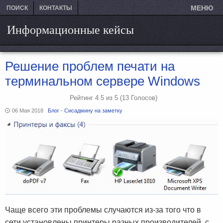
МЕНЮ
ПОИСК
КОНТАКТЫ
Информационные кейсы
Решение проблем печати на
терминальном сервере Windows
Рейтинг
4.5
из
5
(13
Голосов)
06 Мая 2018
Блог
-
Сисадмину на заметку
Чаще всего эти проблемы случаются из-за того что в
сети установлены принтеры разных производителей, с