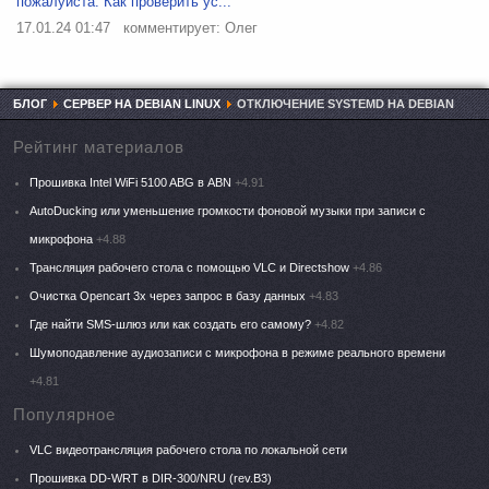
пожалуйста. Как проверить ус...
17.01.24 01:47
комментирует: Олег
БЛОГ
СЕРВЕР НА DEBIAN LINUX
ОТКЛЮЧЕНИЕ SYSTEMD НА DEBIAN
Рейтинг материалов
Прошивка Intel WiFi 5100 ABG в ABN
+4.91
AutoDucking или уменьшение громкости фоновой музыки при записи с
микрофона
+4.88
Трансляция рабочего стола с помощью VLC и Directshow
+4.86
Очистка Opencart 3x через запрос в базу данных
+4.83
Где найти SMS-шлюз или как создать его самому?
+4.82
Шумоподавление аудиозаписи с микрофона в режиме реального времени
+4.81
Популярное
VLC видеотрансляция рабочего стола по локальной сети
Прошивка DD-WRT в DIR-300/NRU (rev.B3)