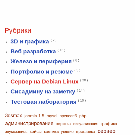
Рубрики
3D и графика
( 7 )
Веб разработка
( 13 )
Железо и периферия
( 8 )
Портфолио и резюме
( 3 )
Сервер на Debian Linux
( 20 )
Сисадмину на заметку
( 14 )
Тестовая лаборатория
( 10 )
3dsmax
joomla 1.5
php
mysql
opencart3
администрирование
верстка
графика
визуализация
сервер
кейсы
прошивка
звукозапись
комплектующие