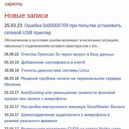
скрипты
Новые записи
25.03.23
Ошибка 0x00000709 при попытке установить
сетевой USB принтер
Обозначенная в заголовке ошибка возникает в нескольких ситуациях,
связанных с подключением сетевого принтера или с его…
28.08.22
Очистка Opencart 3x через запрос в базу данных
05.10.19
Добавление сертификата в exim4
18.08.18
Утилиты диагностики системы Linux
06.05.18
Решение проблем печати на терминальном сервере
Windows
22.10.17
AutoDucking или уменьшение громкости фоновой
музыки при записи с микрофона
12.10.17
Настройка виртуального микшера VoiceMeeter Banana
10.10.17
Шумоподавление аудиозаписи с микрофона в
режиме реального времени
22.04.17
Возвращаем поддержку CUDA на картах Nvidia ниже