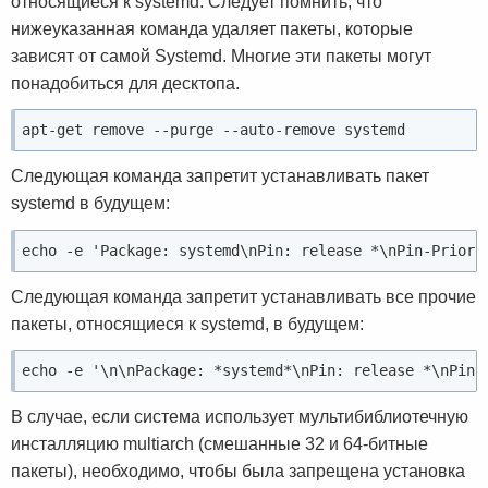
относящиеся к systemd. Следует помнить, что
нижеуказанная команда удаляет пакеты, которые
зависят от самой Systemd. Многие эти пакеты могут
понадобиться для десктопа.
apt-get remove --purge --auto-remove systemd
Следующая команда запретит устанавливать пакет
systemd в будущем:
echo -e 'Package: systemd\nPin: release *\nPin-Priori
Следующая команда запретит устанавливать все прочие
пакеты, относящиеся к systemd, в будущем:
echo -e '\n\nPackage: *systemd*\nPin: release *\nPin-
В случае, если система использует мультибиблиотечную
инсталляцию multiarch (смешанные 32 и 64-битные
пакеты), необходимо, чтобы была запрещена установка