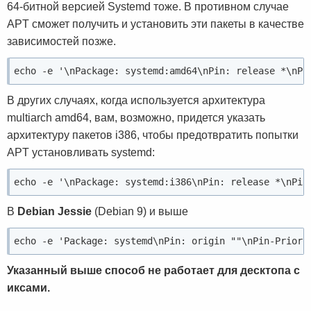
64-битной версией Systemd тоже. В противном случае
APT сможет получить и установить эти пакеты в качестве
зависимостей позже.
echo -e '\nPackage: systemd:amd64\nPin: release *\nPi
В других случаях, когда используется архитектура
multiarch amd64, вам, возможно, придется указать
архитектуру пакетов i386, чтобы предотвратить попытки
APT установливать systemd:
echo -e '\nPackage: systemd:i386\nPin: release *\nPin
В
Debian Jessie
(Debian 9) и выше
echo -e 'Package: systemd\nPin: origin ""\nPin-Priori
Указанный выше способ не работает для десктопа с
иксами.