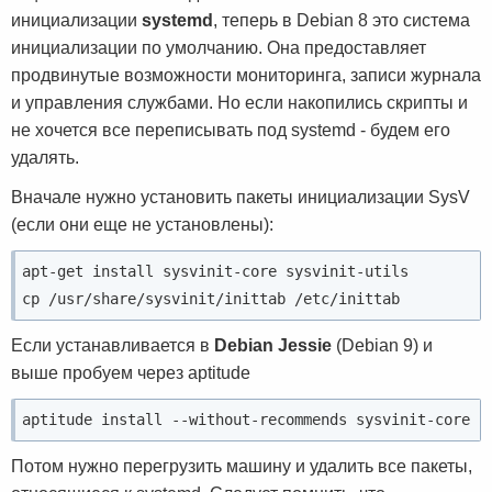
инициализации
systemd
, теперь в Debian 8 это система
инициализации по умолчанию. Она предоставляет
продвинутые возможности мониторинга, записи журнала
и управления службами. Но если накопились скрипты и
не хочется все переписывать под systemd - будем его
удалять.
Вначале нужно установить пакеты инициализации SysV
(если они еще не установлены):
apt-get install sysvinit-core sysvinit-utils
cp /usr/share/sysvinit/inittab /etc/inittab
Если устанавливается в
Debian Jessie
(Debian 9) и
выше пробуем через aptitude
aptitude install --without-recommends sysvinit-core s
Потом нужно перегрузить машину и удалить все пакеты,