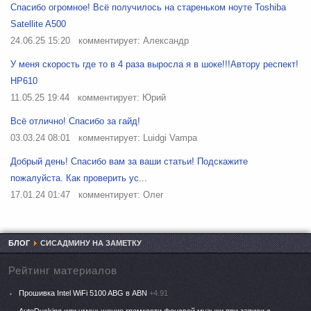
Спасибо огромное! Всё получилось на стареньком ноуте Toshiba
Satellite A500
24.06.25 15:20
комментирует: Александр
У меня скорость где то в 4 раза выросла я в шоке!!!Автору респект!
HP610
11.05.25 19:44
комментирует: Юрий
Всё отлично! Спасибо за гайд!
03.03.24 08:01
комментирует: Luidgi Vampa
Добрый день! Спасибо вам за ваши статьи! Подскажите
пожалуйста. Как проверить ус...
17.01.24 01:47
комментирует: Олег
БЛОГ
СИСАДМИНУ НА ЗАМЕТКУ
Рейтинг материалов
Прошивка Intel WiFi 5100 ABG в ABN
+4.91
AutoDucking или уменьшение громкости фоновой музыки при записи с