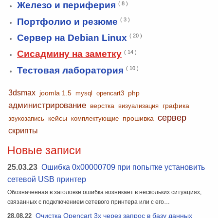
Железо и периферия
( 8 )
Портфолио и резюме
( 3 )
Сервер на Debian Linux
( 20 )
Сисадмину на заметку
( 14 )
Тестовая лаборатория
( 10 )
3dsmax
joomla 1.5
php
mysql
opencart3
администрирование
верстка
графика
визуализация
сервер
кейсы
прошивка
звукозапись
комплектующие
скрипты
Новые записи
25.03.23
Ошибка 0x00000709 при попытке установить
сетевой USB принтер
Обозначенная в заголовке ошибка возникает в нескольких ситуациях,
связанных с подключением сетевого принтера или с его…
28.08.22
Очистка Opencart 3x через запрос в базу данных