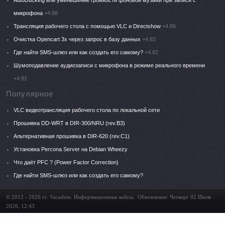
микрофона
+4.88
Трансляция рабочего стола с помощью VLC и Directshow
+4.86
Очистка Opencart 3x через запрос в базу данных
+4.83
Где найти SMS-шлюз или как создать его самому?
+4.82
Шумоподавление аудиозаписи с микрофона в режиме реального времени
+4.81
Популярное
VLC видеотрансляция рабочего стола по локальной сети
Прошивка DD-WRT в DIR-300/NRU (rev.B3)
Альтернативная прошивка в DIR-620 (rev.C1)
Установка Percona Server на Debian Wheezy
Что даёт PFC ? (Power Factor Correction)
Где найти SMS-шлюз или как создать его самому?
© 2012 - 2026 гг. Vacadem.
Информационные кейсы. Обновление: Четверг 02 Июля
2026, 12:43