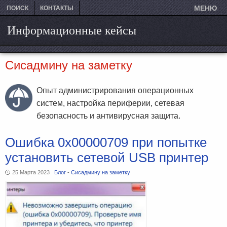
МЕНЮ
ПОИСК
КОНТАКТЫ
Информационные кейсы
Сисадмину на заметку
Опыт администрирования операционных
систем, настройка периферии, сетевая
безопасность и антивирусная защита.
Ошибка 0x00000709 при попытке
установить сетевой USB принтер
25 Марта 2023
Блог
-
Сисадмину на заметку